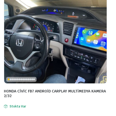
HONDA CİVİC FB7 ANDROİD CARPLAY MULTİMEDYA KAMERA
2/32
Stokta Var