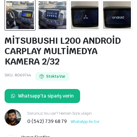
MİTSUBUSHI L200 ANDROİD
CARPLAY MULTİMEDYA
KAMERA 2/32
SKU:
8069744
Stokta Var
Whatsapp'ta sipariş verin
Sorunuz mu var? Hemen bize ulaşın
0 (542) 739 68 79
WhatsApp ile Sor