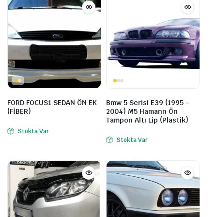
FORD FOCUS1 SEDAN ÖN EK
Bmw 5 Serisi E39 (1995 –
(FİBER)
2004) M5 Hamann Ön
Tampon Altı Lip (Plastik)
Stokta Var
Stokta Var