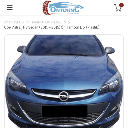
0
Ana Sayfa
ÖN TAMPON EKİ – LİPLERİ
Opel Astra j HB Sedan (2011 – 2015) Ön Tampon Lipi (Plastik)