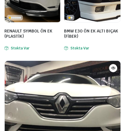
RENAULT SYMBOL ÖN EK
BMW E30 ÖN EK ALTI BIÇAK
(PLASTİK)
(FİBER)
Stokta Var
Stokta Var