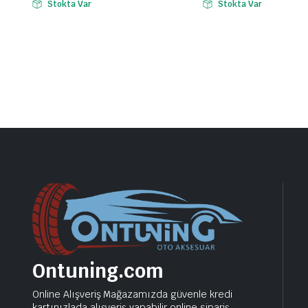
Stokta Var
Stokta Var
Ontuning.com
Online Alışveriş Mağazamızda güvenle kredi
kartınızlada alışveriş yapabilir online sipariş