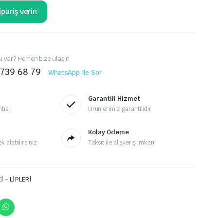
pariş verin
 var? Hemen bize ulaşın
 739 68 79
WhatsApp ile Sor
Garantili Hizmet
tisi
Ürünlerimiz garantilidir
Kolay Ödeme
 alabilirsiniz
Taksit ile alışveriş imkanı
 – LİPLERİ