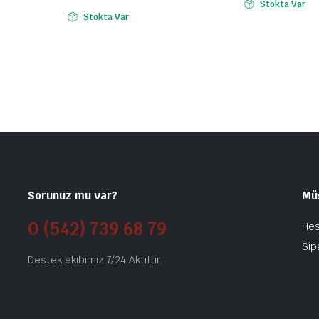
Stokta Var
Stokta Var
Sorunuz mu var?
Mü
0 (542) 739 68 79
He
Sip
Destek ekibimiz 7/24 Aktiftir.