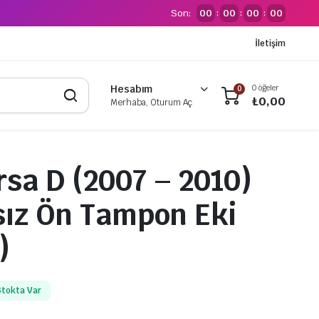
Son:
00
00
00
00
:
:
:
İletişim
0 öğeler
Hesabım
0
₺
0,00
Merhaba, Oturum Aç
rsa D (2007 – 2010)
ız Ön Tampon Eki
)
Stokta Var