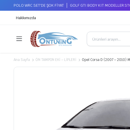
POLO WRC SET'DE ŞOK FİYAT
GOLF GTI BODY KIT MODELLER S
Hakkımızda
Ana Sayfa
ÖN TAMPON EKİ – LİPLERİ
Opel Corsa D (2007 – 2010) M