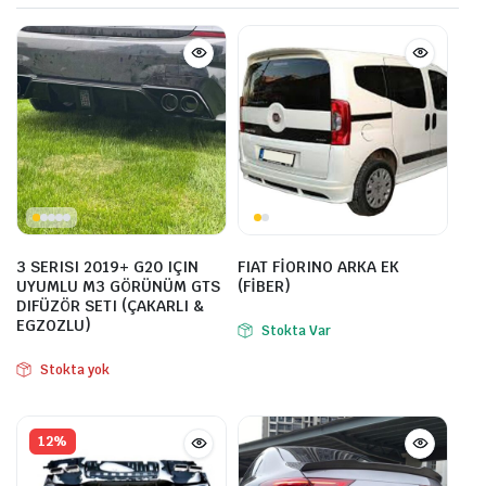
3 SERISI 2019+ G20 IÇIN
FIAT FİORINO ARKA EK
UYUMLU M3 GÖRÜNÜM GTS
(FİBER)
DIFÜZÖR SETI (ÇAKARLI &
EGZOZLU)
Stokta Var
Stokta yok
12%