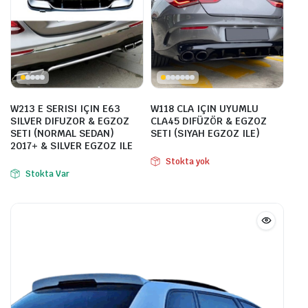
W213 E SERISI IÇIN E63
W118 CLA IÇIN UYUMLU
SILVER DIFUZOR & EGZOZ
CLA45 DIFÜZÖR & EGZOZ
SETI (NORMAL SEDAN)
SETI (SIYAH EGZOZ ILE)
2017+ & SILVER EGZOZ ILE
Stokta yok
Stokta Var