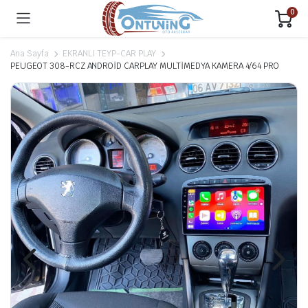
0
Ana Sayfa
EKRANLI TEYP-CAR PLAY
PEUGEOT 308-RCZ ANDROİD CARPLAY MULTİMEDYA KAMERA 4/64 PRO