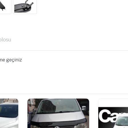
blosu
ime geçiniz