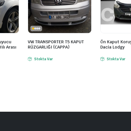
ruyucu
VW TRANSPORTER T5 KAPUT
Ön Kaput Koruy
ılı Arası
RÜZGARLIĞI (CAPPA)
Dacia Lodgy
Stokta Var
Stokta Var