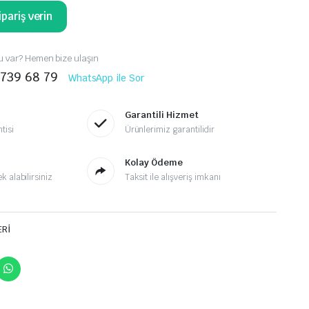
pariş verin
 var? Hemen bize ulaşın
 739 68 79
WhatsApp ile Sor
Garantili Hizmet
tisi
Ürünlerimiz garantilidir
Kolay Ödeme
 alabilirsiniz
Taksit ile alışveriş imkanı
ERİ