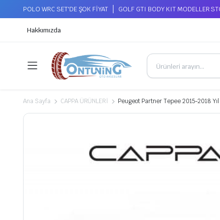
POLO WRC SET'DE ŞOK FİYAT
GOLF GTI BODY KIT MODELLER S
Hakkımızda
Ana Sayfa
CAPPA ÜRÜNLERİ
Peugeot Partner Tepee 2015-2018 Yıl