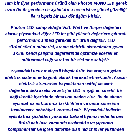
Tam bir fiyat performans ürünü olan Photon MONO LED gerek
uzun ömür gerekse de aydınlatma becerisi ve görsel güzelliği
ile rakipsiz bir LED dönüşüm kitidir.
Photon LED, sahip olduğu Volt, Watt ve Amper değerleri
olarak piyasadaki diğer LED ler gibi yüksek değerlere çıkarak
performans alması gereken bir ürün değildir. LED
sürücüsünün mimarisi, aracın elektrik sisteminden gelen
akımı kendi çalışma değerlerinde optimize ederek en
mükemmel ışığı yaratan bir sisteme sahiptir.
Piyasadaki ucuz maliyetli birçok ürün ise araçtan gelen
elektrik sistemine bağımlı olarak hareket etmektedir. Aracın
elektrik akımından kaynaklanan voltaj ve watt
değerlerindeki azalış ve artışlar LED in ışığının sürekli bir
değişkenlik içerisinde olmasına neden olur. Bu da alınan
aydınlatma miktarında farklılıklara ve ömür süresinin
kısalmasına sebebiyet vermektedir. Piyasadaki ledlerin
aydınlatma şiddetleri yukarıda bahsettiğimiz nedenlerden
ötürü çok kısa zamanda azalmakta ve yıpranan
komponentler ve içten deforme olan led chip ler yüzünden