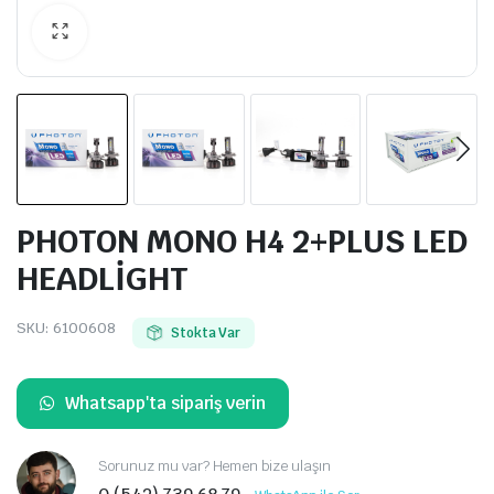
PHOTON MONO H4 2+PLUS LED
HEADLİGHT
SKU:
6100608
Stokta Var
Whatsapp'ta sipariş verin
Sorunuz mu var? Hemen bize ulaşın