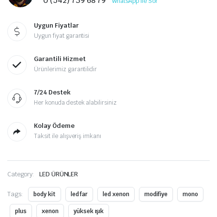
0 (542) 739 68 79
WhatsApp ile Sor
Uygun Fiyatlar
Uygun fiyat garantisi
Garantili Hizmet
Ürünlerimiz garantilidir
7/24 Destek
Her konuda destek alabilirsiniz
Kolay Ödeme
Taksit ile alışveriş imkanı
Category:
LED ÜRÜNLER
Tags:
body kit
led far
led xenon
modifiye
mono
plus
xenon
yüksek ışık