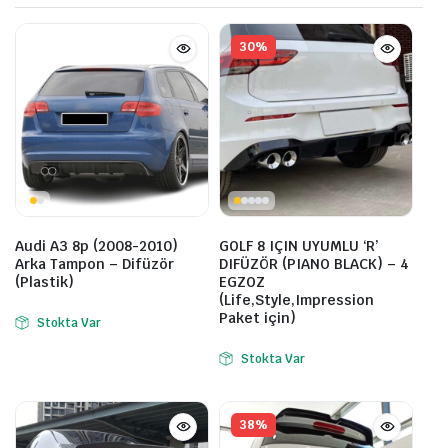
30%
Audi A3 8p (2008-2010)
GOLF 8 IÇIN UYUMLU ‘R’
Arka Tampon – Difüzör
DIFÜZÖR (PIANO BLACK) – 4
(Plastik)
EGZOZ
(Life,Style,Impression
Paket için)
Stokta Var
Stokta Var
38%