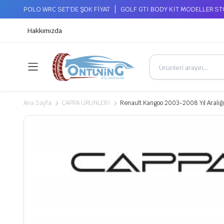
POLO WRC SET'DE ŞOK FİYAT
GOLF GTI BODY KIT MODELLER S
Hakkımızda
Ana Sayfa
CAPPA ÜRÜNLERİ
Renault Kangoo 2003-2008 Yıl Aralı