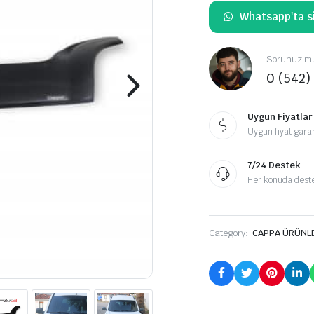
Whatsapp'ta si
Sorunuz mu
0 (542)
Uygun Fiyatlar
Uygun fiyat garan
7/24 Destek
Her konuda destek
Category:
CAPPA ÜRÜNL