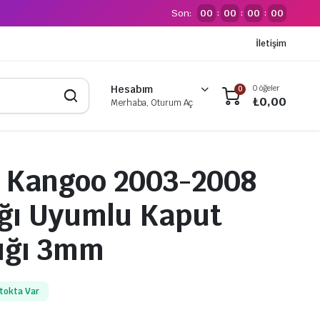
Son:
00
00
00
00
:
:
:
İletişim
0 öğeler
Hesabım
0
₺
0,00
Merhaba, Oturum Aç
 Kangoo 2003-2008
lığı Uyumlu Kaput
ığı 3mm
tokta Var