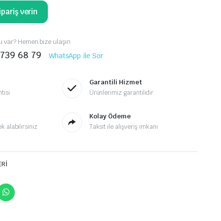
pariş verin
 var? Hemen bize ulaşın
 739 68 79
WhatsApp ile Sor
Garantili Hizmet
tisi
Ürünlerimiz garantilidir
Kolay Ödeme
 alabilirsiniz
Taksit ile alışveriş imkanı
ERİ