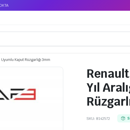
TOKTA
ğı Uyumlu Kaput Rüzgarlığı 3mm
Renault
Yıl Ara
Rüzgarl
SKU:
8142572
S