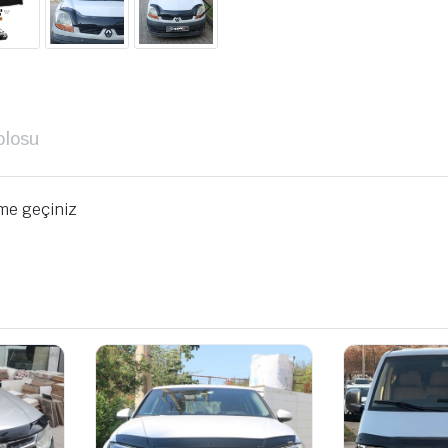
blosu
ime geçiniz