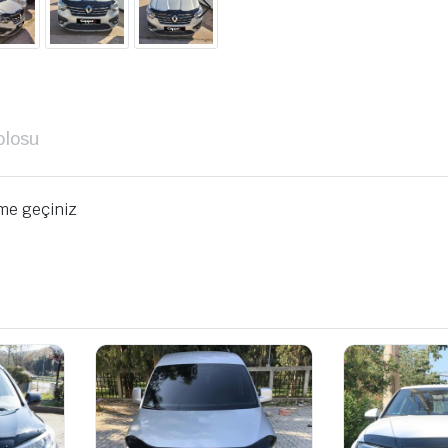
blosu
ime geçiniz