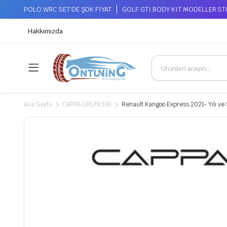
POLO WRC SET'DE ŞOK FİYAT
GOLF GTI BODY KIT MODELLER S
Hakkımızda
Ana Sayfa
CAPPA ÜRÜNLERİ
Renault Kangoo Express 2021- Yılı v