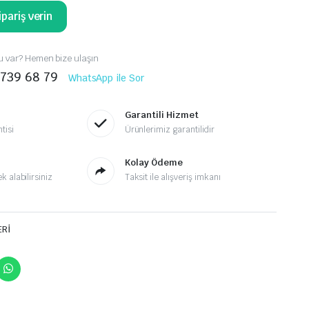
pariş verin
 var? Hemen bize ulaşın
 739 68 79
WhatsApp ile Sor
Garantili Hizmet
tisi
Ürünlerimiz garantilidir
Kolay Ödeme
 alabilirsiniz
Taksit ile alışveriş imkanı
ERİ