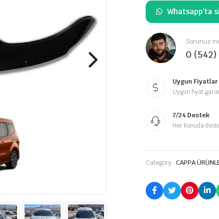
Whatsapp'ta si
Sorunuz mu
0 (542)
Uygun Fiyatlar
Uygun fiyat garan
7/24 Destek
Her konuda destek
Category:
CAPPA ÜRÜNL