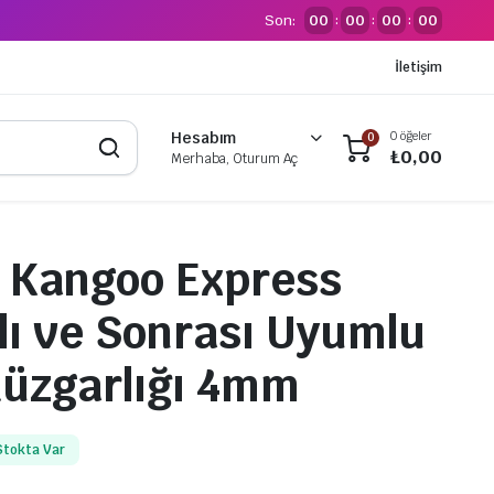
Son:
00
00
00
00
:
:
:
İletişim
0 öğeler
Hesabım
0
₺
0,00
Merhaba, Oturum Aç
 Kangoo Express
ılı ve Sonrası Uyumlu
üzgarlığı 4mm
Stokta Var