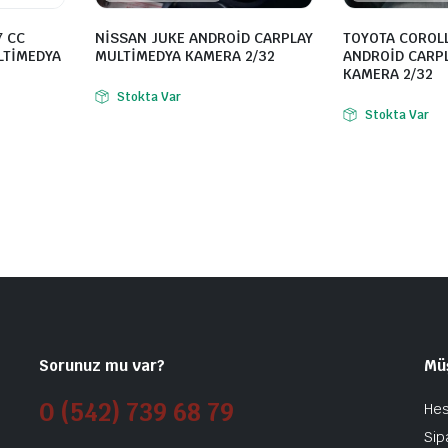
7 CC
NİSSAN JUKE ANDROİD CARPLAY
TOYOTA COROL
LTİMEDYA
MULTİMEDYA KAMERA 2/32
ANDROİD CARP
KAMERA 2/32
Stokta Var
Stokta Var
Sorunuz mu var?
Mü
0 (542) 739 68 79
He
Sip