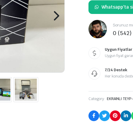
Whatsapp'ta si
Sorunuz mu
0 (542)
Uygun Fiyatlar
Uygun fiyat garan
7/24 Destek
Her konuda destek
Category:
EKRANLI TEYP