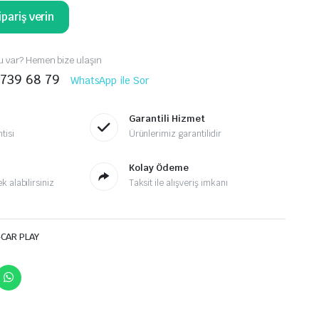
pariş verin
 var? Hemen bize ulaşın
 739 68 79
WhatsApp ile Sor
Garantili Hizmet
tisi
Ürünlerimiz garantilidir
Kolay Ödeme
 alabilirsiniz
Taksit ile alışveriş imkanı
-CAR PLAY