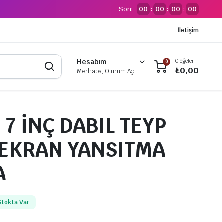
Son:
00
00
00
00
:
:
:
İletişim
0 öğeler
Hesabım
0
₺
0,00
Merhaba, Oturum Aç
 7 İNÇ DABIL TEYP
 EKRAN YANSITMA
A
Stokta Var