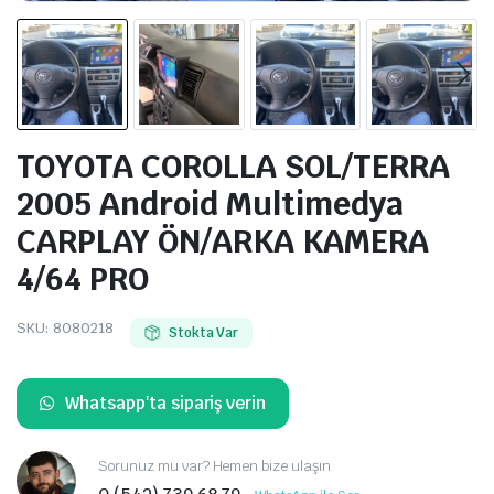
TOYOTA COROLLA SOL/TERRA
2005 Android Multimedya
CARPLAY ÖN/ARKA KAMERA
4/64 PRO
SKU:
8080218
Stokta Var
Whatsapp'ta sipariş verin
Sorunuz mu var? Hemen bize ulaşın