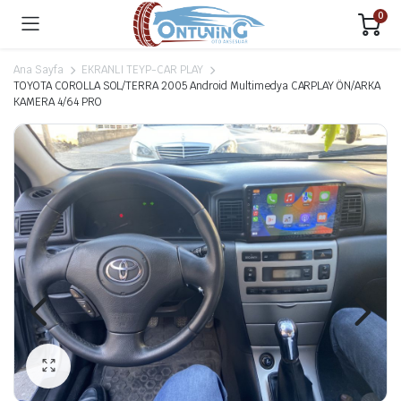
0
Ana Sayfa
EKRANLI TEYP-CAR PLAY
TOYOTA COROLLA SOL/TERRA 2005 Android Multimedya CARPLAY ÖN/ARKA
KAMERA 4/64 PRO