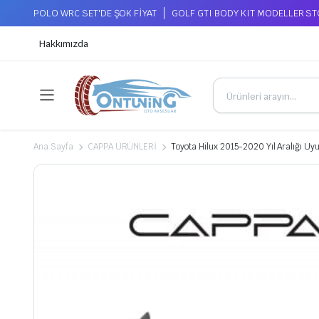
POLO WRC SET'DE ŞOK FİYAT
GOLF GTI BODY KIT MODELLER S
Hakkımızda
Ana Sayfa
CAPPA ÜRÜNLERİ
Toyota Hilux 2015-2020 Yıl Aralığı U