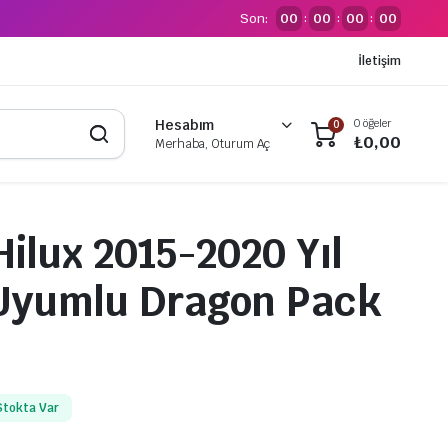
Son:
00
00
00
00
:
:
:
İletişim
0 öğeler
Hesabım
0
₺
0,00
Merhaba, Oturum Aç
Hilux 2015-2020 Yıl
 Uyumlu Dragon Pack
Stokta Var