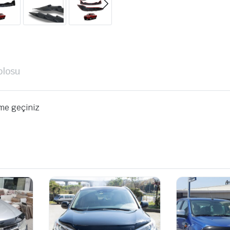
blosu
ime geçiniz