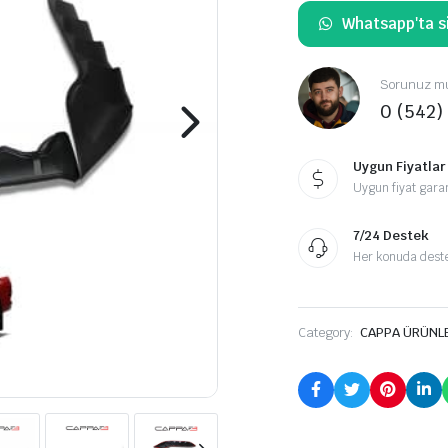
Whatsapp'ta si
Sorunuz mu
0 (542)
Uygun Fiyatlar
Uygun fiyat garan
7/24 Destek
Her konuda destek
Category:
CAPPA ÜRÜNL