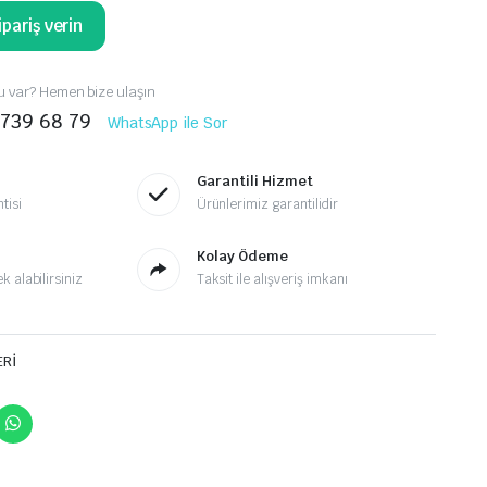
pariş verin
 var? Hemen bize ulaşın
 739 68 79
WhatsApp ile Sor
Garantili Hizmet
tisi
Ürünlerimiz garantilidir
Kolay Ödeme
 alabilirsiniz
Taksit ile alışveriş imkanı
ERİ