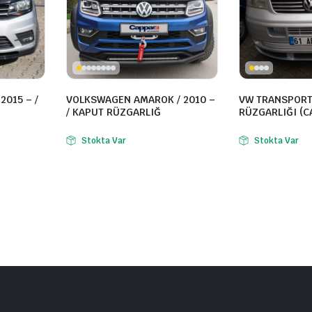
2015 – /
VOLKSWAGEN AMAROK / 2010 –
VW TRANSPORT
/ KAPUT RÜZGARLIĞ
RÜZGARLIĞI (C
Stokta Var
Stokta Var