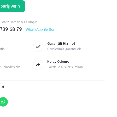
pariş verin
 var? Hemen bize ulaşın
 739 68 79
WhatsApp ile Sor
Garantili Hizmet
tisi
Ürünlerimiz garantilidir
Kolay Ödeme
 alabilirsiniz
Taksit ile alışveriş imkanı
ERİ