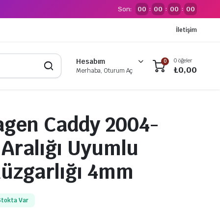
Son:
00
00
00
00
:
:
:
İletişim
0 öğeler
Hesabım
0
₺
0,00
Merhaba, Oturum Aç
agen Caddy 2004-
l Aralığı Uyumlu
üzgarlığı 4mm
Stokta Var