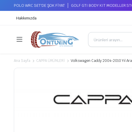
POLO WRC SET'DE ŞOK FİYAT
GOLF GTI BODY KIT MODELLER S
Hakkımızda
Ana Sayfa
CAPPA ÜRÜNLERİ
Volkswagen Caddy 2004-2010 Yıl Ara