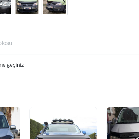
blosu
ime geçiniz