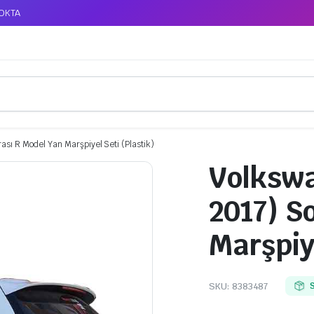
TOKTA
sı R Model Yan Marşpiyel Seti (Plastik)
Volkswa
2017) S
Marşpiye
SKU:
8383487