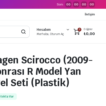
Son:
00
00
00
00
:
:
:
İletişim
0 öğeler
Hesabım
0
₺
0,00
Merhaba, Oturum Aç
gen Scirocco (2009-
onrası R Model Yan
l Seti (Plastik)
Stokta Var