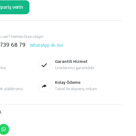
pariş verin
 var? Hemen bize ulaşın
 739 68 79
WhatsApp ile Sor
Garantili Hizmet
tisi
Ürünlerimiz garantilidir
Kolay Ödeme
 alabilirsiniz
Taksit ile alışveriş imkanı
L