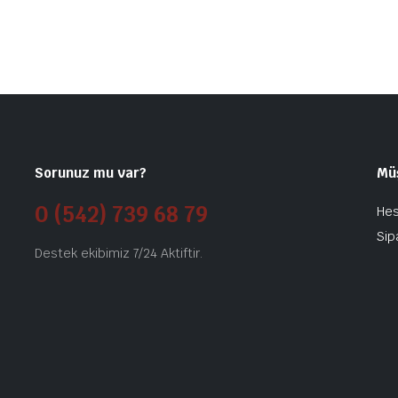
Sorunuz mu var?
Mü
0 (542) 739 68 79
He
Sip
Destek ekibimiz 7/24 Aktiftir.