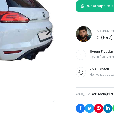
Whatsapp'ta si
Sorunuz mu
0 (542)
Uygun Fiyatlar
Uygun fiyat garan
7/24 Destek
Her konuda destek
Category:
YAN MARŞPİYE