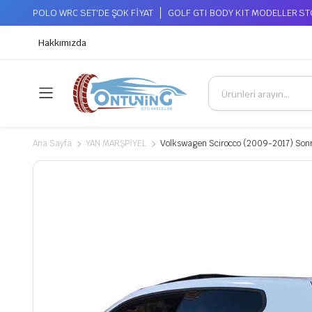
POLO WRC SET'DE ŞOK FİYAT
GOLF GTI BODY KIT MODELLER S
Hakkımızda
Ana Sayfa
YAN MARŞPİYEL
Volkswagen Scirocco (2009-2017) Sonra