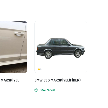
 MARŞPİYEL
BMW E30 MARŞPİYEL(FİBER)
Stokta Var