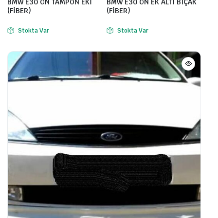
BMW E30 ÖN TAMPON EKİ
BMW E30 ÖN EK ALTI BIÇAK
(FİBER)
(FİBER)
Stokta Var
Stokta Var