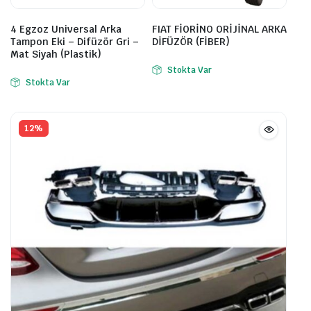
4 Egzoz Universal Arka
FIAT FİORİNO ORİJİNAL ARKA
Tampon Eki – Difüzör Gri –
DİFÜZÖR (FİBER)
Mat Siyah (Plastik)
Stokta Var
Stokta Var
12%