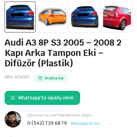
Audi A3 8P S3 2005 – 2008 2
Kapı Arka Tampon Eki –
Difüzör (Plastik)
SKU:
8734191
Stokta Var
Whatsapp'ta sipariş verin
Sorunuz mu var? Hemen bize ulaşın
0 (542) 739 68 79
WhatsApp ile Sor