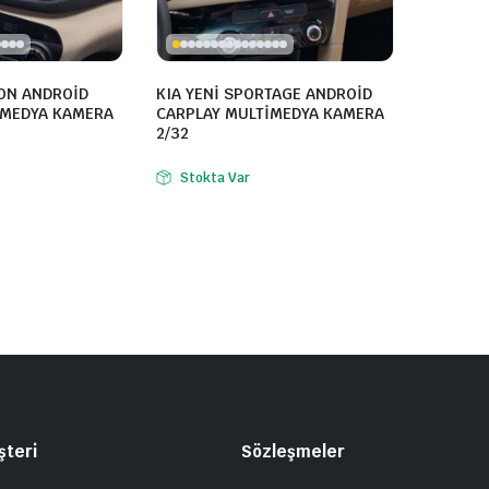
ON ANDROİD
KIA YENİ SPORTAGE ANDROİD
İMEDYA KAMERA
CARPLAY MULTİMEDYA KAMERA
2/32
Stokta Var
şteri
Sözleşmeler