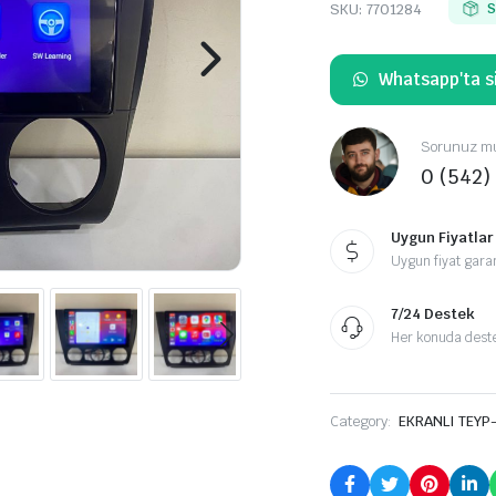
SKU:
7701284
S
Whatsapp'ta si
Sorunuz mu
0 (542)
Uygun Fiyatlar
Uygun fiyat garan
7/24 Destek
Her konuda destek
Category:
EKRANLI TEYP