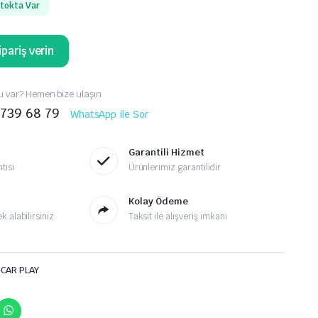
tokta Var
pariş verin
 var? Hemen bize ulaşın
 739 68 79
WhatsApp ile Sor
Garantili Hizmet
tisi
Ürünlerimiz garantilidir
Kolay Ödeme
 alabilirsiniz
Taksit ile alışveriş imkanı
-CAR PLAY