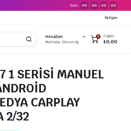
Son:
00
00
00
00
:
:
:
İletişim
0 öğeler
Hesabım
0
₺
0,00
Merhaba, Oturum Aç
7 1 SERİSİ MANUEL
ANDROİD
EDYA CARPLAY
 2/32