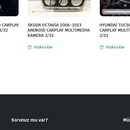
D CARPLAY
SKODA OCTAVİA 2006-2013
HYUNDAİ TUCS
2/32
ANDROİD CARPLAY MULTİMEDYA
CARPLAY MULT
KAMERA 2/32
2/32
Stokta Var
Stokta Var
Sorunuz mu var?
Mü