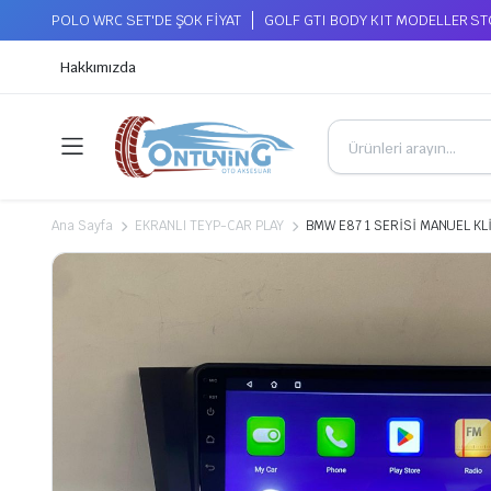
POLO WRC SET'DE ŞOK FİYAT
GOLF GTI BODY KIT MODELLER S
Hakkımızda
Ana Sayfa
EKRANLI TEYP-CAR PLAY
BMW E87 1 SERİSİ MANUEL K