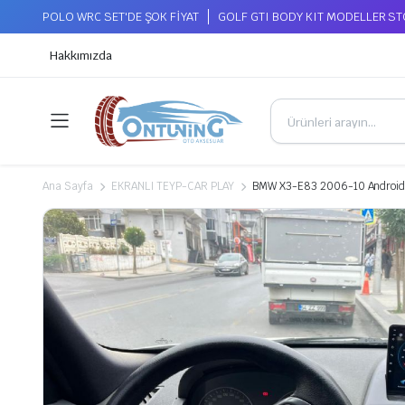
POLO WRC SET'DE ŞOK FİYAT
GOLF GTI BODY KIT MODELLER S
Hakkımızda
Ana Sayfa
EKRANLI TEYP-CAR PLAY
BMW X3-E83 2006-10 Android