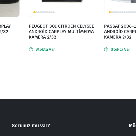
RPLAY
PEUGEOT 301 CİTROEN CELYSEE
PASSAT 2006-1
2/32
ANDROİD CARPLAY MULTİMEDYA
ANDROİD CARP
KAMERA 2/32
KAMERA 2/32
Stokta Var
Stokta Var
Sorunuz mu var?
Mü