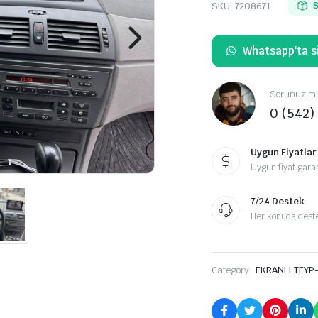
SKU:
7208671
S
Whatsapp'ta si
Sorunuz mu
0 (542)
Uygun Fiyatlar
Uygun fiyat garan
7/24 Destek
Her konuda destek
Category:
EKRANLI TEYP