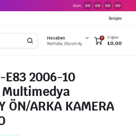
Son:
00
00
00
00
:
:
:
İletişim
0 öğeler
Hesabım
0
₺
0,00
Merhaba, Oturum Aç
-E83 2006-10
 Multimedya
Y ÖN/ARKA KAMERA
O