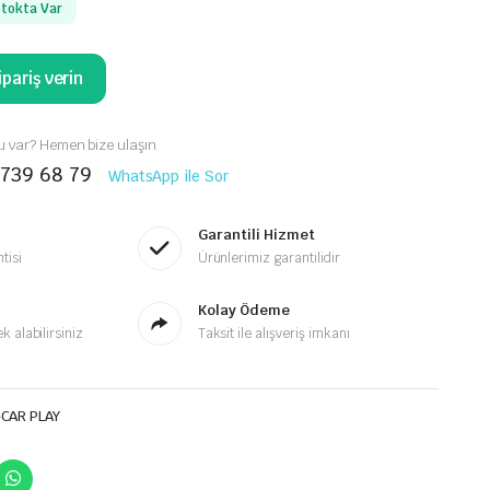
tokta Var
pariş verin
 var? Hemen bize ulaşın
 739 68 79
WhatsApp ile Sor
Garantili Hizmet
tisi
Ürünlerimiz garantilidir
Kolay Ödeme
 alabilirsiniz
Taksit ile alışveriş imkanı
-CAR PLAY