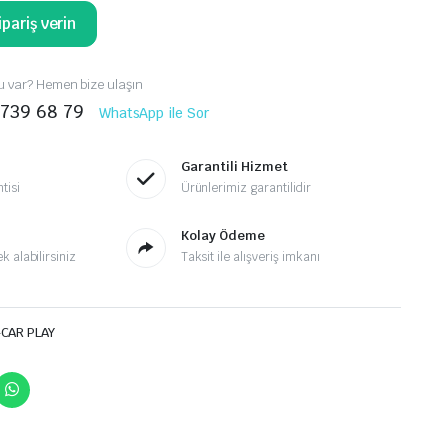
pariş verin
 var? Hemen bize ulaşın
 739 68 79
WhatsApp ile Sor
Garantili Hizmet
tisi
Ürünlerimiz garantilidir
Kolay Ödeme
 alabilirsiniz
Taksit ile alışveriş imkanı
-CAR PLAY