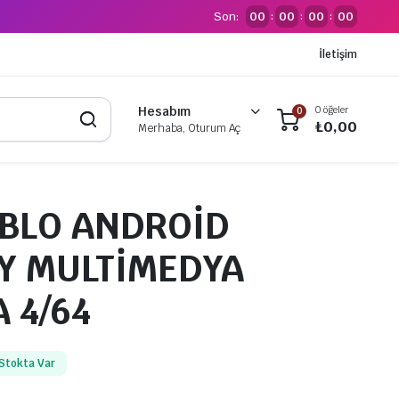
Son:
00
00
00
00
:
:
:
İletişim
0 öğeler
Hesabım
0
₺
0,00
Merhaba, Oturum Aç
OBLO ANDROİD
Y MULTİMEDYA
 4/64
Stokta Var