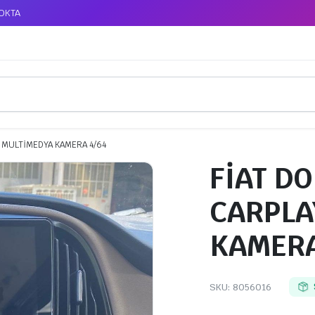
TOKTA
Y MULTİMEDYA KAMERA 4/64
FİAT D
CARPLA
KAMERA
SKU:
8056016