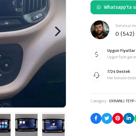
Whatsapp'ta si
Sorunuz mu
0 (542)
Uygun Fiyatlar
Uygun fiyat garan
7/24 Destek
Her konuda destek
Category:
EKRANLI TEYP