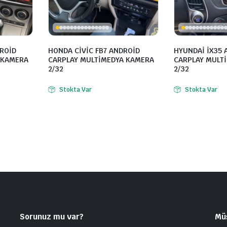
ROİD
HONDA CİVİC FB7 ANDROİD
HYUNDAİ İX35 
 KAMERA
CARPLAY MULTİMEDYA KAMERA
CARPLAY MULT
2/32
2/32
Stokta Var
Stokta Var
Sorunuz mu var?
Mü