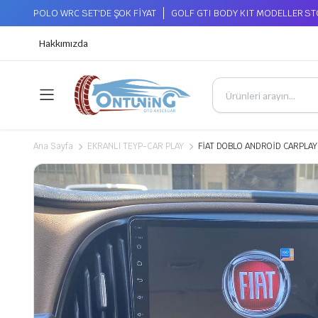
POLO WRC SET'DE ŞOK FİYAT
GOLF GTI BODY KIT MODELLER S
Hakkımızda
Ana Sayfa
EKRANLI TEYP-CAR PLAY
FİAT DOBLO ANDROİD CARPLA