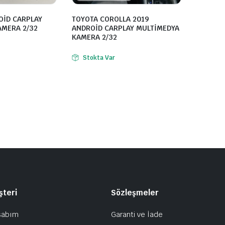
OİD CARPLAY
TOYOTA COROLLA 2019
AMERA 2/32
ANDROİD CARPLAY MULTİMEDYA
KAMERA 2/32
Stokta Var
şteri
Sözleşmeler
sabım
Garanti ve İade