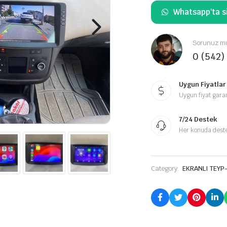
Whatsapp'ta si
Sorunuz mu
0 (542)
Uygun Fiyatlar
Uygun fiyat garan
7/24 Destek
Her konuda destek
Category:
EKRANLI TEYP