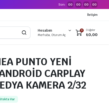
Son:
00
00
00
00
:
:
:
İletişim
0 öğeler
Hesabım
0
₺
0,00
Merhaba, Oturum Aç
NEA PUNTO YENİ
ANDROİD CARPLAY
EDYA KAMERA 2/32
Stokta Var