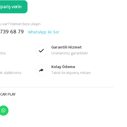
pariş verin
 var? Hemen bize ulaşın
 739 68 79
WhatsApp ile Sor
Garantili Hizmet
tisi
Ürünlerimiz garantilidir
Kolay Ödeme
 alabilirsiniz
Taksit ile alışveriş imkanı
-CAR PLAY