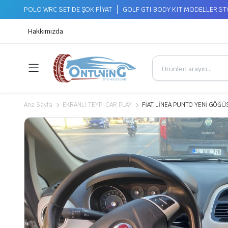
POLO WRC SET'DE ŞOK FİYAT
GOLF GTI BODY KIT MODELLER S
Hakkımızda
Ana Sayfa
EKRANLI TEYP-CAR PLAY
FİAT LİNEA PUNTO YENİ GÖĞ