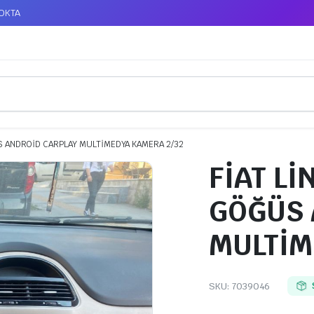
TOKTA
ÜS ANDROİD CARPLAY MULTİMEDYA KAMERA 2/32
FİAT Lİ
GÖĞÜS 
MULTİM
SKU:
7039046