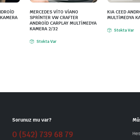
NDROİD
MERCEDES VİTO VİANO
KIA CEED ANDR
 KAMERA
SPRİNTER VW CRAFTER
MULTİMEDYA K
ANDROİD CARPLAY MULTİMEDYA
KAMERA 2/32
Stokta Var
Stokta Var
Sorunuz mu var?
Mü
0 (542) 739 68 79
He