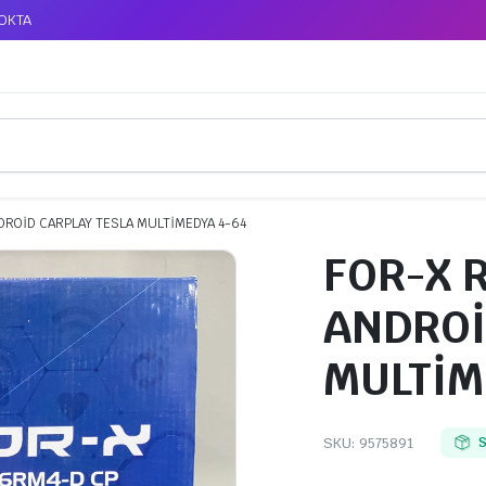
TOKTA
DROİD CARPLAY TESLA MULTİMEDYA 4-64
FOR-X 
ANDROİ
MULTİM
SKU:
9575891
S