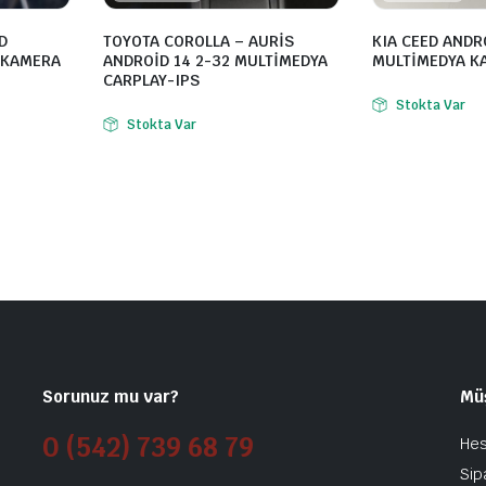
D
TOYOTA COROLLA – AURİS
KIA CEED ANDR
 KAMERA
ANDROİD 14 2-32 MULTİMEDYA
MULTİMEDYA K
CARPLAY-IPS
Stokta Var
Stokta Var
Sorunuz mu var?
Mü
0 (542) 739 68 79
He
Sip