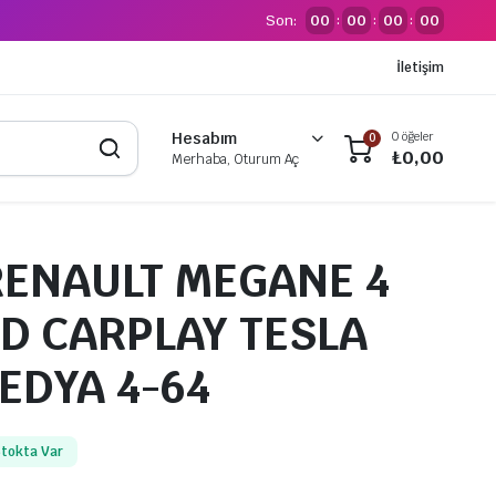
Son:
00
00
00
00
:
:
:
İletişim
0 öğeler
Hesabım
0
₺
0,00
Merhaba, Oturum Aç
RENAULT MEGANE 4
D CARPLAY TESLA
EDYA 4-64
tokta Var