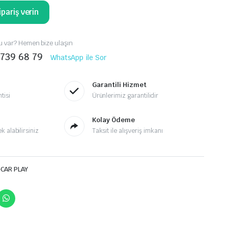
pariş verin
 var? Hemen bize ulaşın
 739 68 79
WhatsApp ile Sor
Garantili Hizmet
tisi
Ürünlerimiz garantilidir
Kolay Ödeme
 alabilirsiniz
Taksit ile alışveriş imkanı
-CAR PLAY