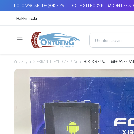
POLO WRC SET'DE ŞOK FİYAT
GOLF GTI BODY KIT MODELLER S
Hakkımızda
Ana Sayfa
EKRANLI TEYP-CAR PLAY
FOR-X RENAULT MEGANE 4 AN