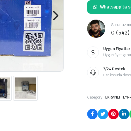
Whatsapp'ta si
Sorunuz mu
0 (542)
Uygun Fiyatlar
Uygun fiyat garan
7/24 Destek
Her konuda destek
Category:
EKRANLI TEYP