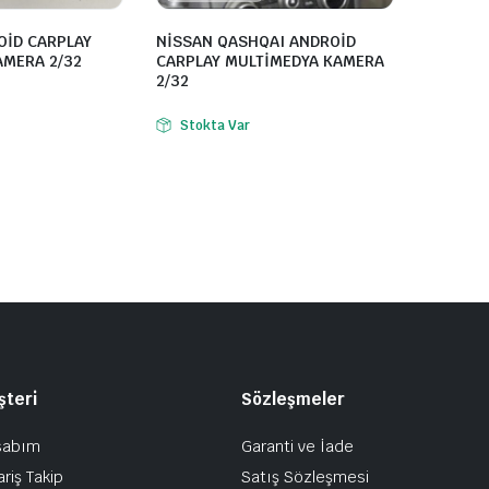
OİD CARPLAY
NİSSAN QASHQAI ANDROİD
AMERA 2/32
CARPLAY MULTİMEDYA KAMERA
2/32
Stokta Var
şteri
Sözleşmeler
sabım
Garanti ve İade
ariş Takip
Satış Sözleşmesi