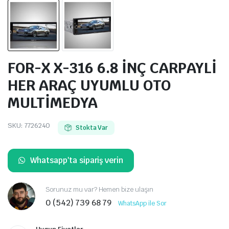
FOR-X X-316 6.8 İNÇ CARPAYLİ
HER ARAÇ UYUMLU OTO
MULTİMEDYA
SKU:
7726240
Stokta Var
Whatsapp'ta sipariş verin
Sorunuz mu var? Hemen bize ulaşın
0 (542) 739 68 79
WhatsApp ile Sor