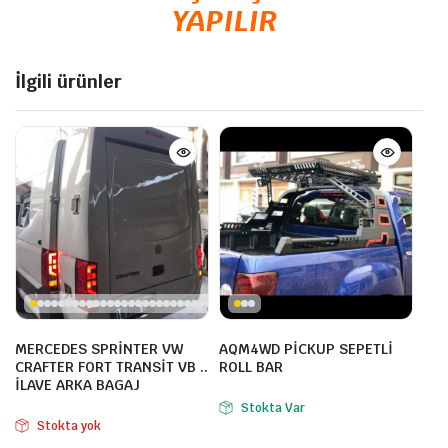
YAPILIR
İlgili ürünler
MERCEDES SPRİNTER VW
AQM4WD PİCKUP SEPETLİ
CRAFTER FORT TRANSİT VB ..
ROLL BAR
İLAVE ARKA BAGAJ
Stokta Var
Stokta yok