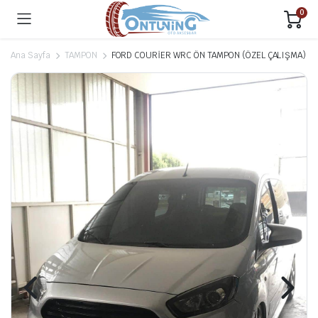
0
Ana Sayfa
TAMPON
FORD COURİER WRC ÖN TAMPON (ÖZEL ÇALIŞMA)