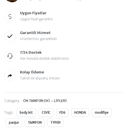
Uygun Fiyatlar
Uygun fiyat garantisi
Garantili Hizmet
Ürünlerimiz garantilidir
7/24 Destek
Her konuda destek alabilirsiniz
Kolay Ödeme
Taksit ile alışveriş imkanı
Category:
ÖN TAMPON EKİ – LİPLERİ
Tags:
body kit
CİVİC
FD6
HONDA
modifiye
panjur
TAMPON
TYPER