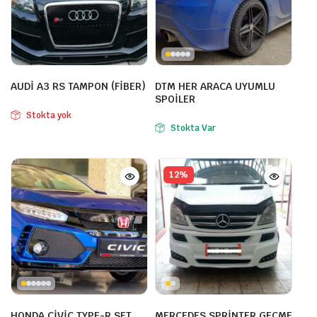
AUDİ A3 RS TAMPON (FİBER)
DTM HER ARACA UYUMLU
SPOİLER
Stokta yok
Stokta Var
12%
HONDA CİVİC TYPE-R SET
MERCEDES SPRİNTER GEÇME