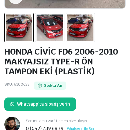
HONDA CİVİC FD6 2006-2010
MAKYAJSIZ TYPE-R ÖN
TAMPON EKİ (PLASTİK)
SKU:
6100623
Stokta Var
Whatsapp'ta sipariş verin
Sorunuz mu var? Hemen bize ulaşın
0 (542) 739 68 79
WhatsApp ile Sor