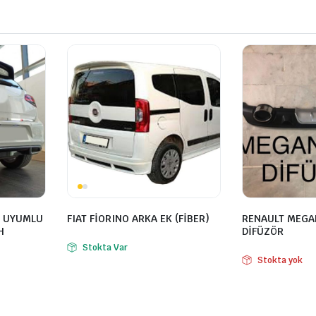
N UYUMLU
FIAT FİORINO ARKA EK (FİBER)
RENAULT MEGA
H
DİFÜZÖR
Stokta Var
Stokta yok