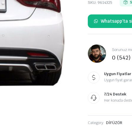
SKU:
9614325
S
Whatsapp'ta si
Sorunuz mu
0 (542)
Uygun Fiyatlar
Uygun fiyat garan
7/24 Destek
Her konuda destek
Category:
DİFÜZÖR