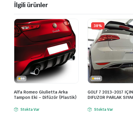
İlgili ürünler
38%
Alfa Romeo Giulietta Arka
GOLF 7 2013-2017 IÇI
Tampon Eki – Difüzör (Plastik)
DIFUZOR PARLAK SIYA
Stokta Var
Stokta Var