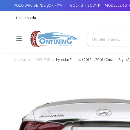
POLO WRC SET'DE ŞOK FİYAT
GOLF GTI BODY KIT MODELLER S
Hakkımızda
Ana Sayfa
DİFÜZÖR
Hyundai Elantra (2012 – 2016) Custom Style Ar