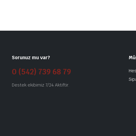
Sorunuz mu var?
Mü
0 (542) 739 68 79
He
Sip
Destek ekibimiz 7/24 Aktiftir.