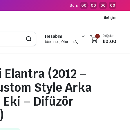
Son:
00
00
00
00
:
:
:
İletişim
0 öğeler
Hesabım
0
₺
0,00
Merhaba, Oturum Aç
 Elantra (2012 –
ustom Style Arka
Eki – Difüzör
)