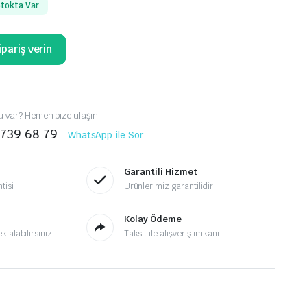
tokta Var
pariş verin
 var? Hemen bize ulaşın
 739 68 79
WhatsApp ile Sor
Garantili Hizmet
tisi
Ürünlerimiz garantilidir
Kolay Ödeme
 alabilirsiniz
Taksit ile alışveriş imkanı