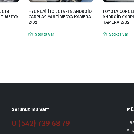
2018
HYUNDAİ İ10 2014-16 ANDROİD
TOYOTA COROL
LTİMEDYA
CARPLAY MULTİMEDYA KAMERA
ANDROİD CARP
2/32
KAMERA 2/32
Stokta Var
Stokta Var
Sorunuz mu var?
Mü
0 (542) 739 68 79
He
Sip