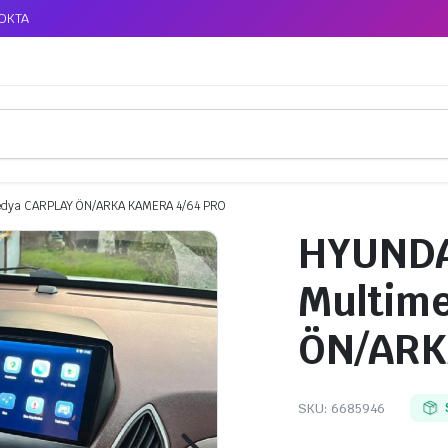
TOKTA
medya CARPLAY ÖN/ARKA KAMERA 4/64 PRO
HYUNDAİ
Multim
ÖN/ARK
SKU:
6685946