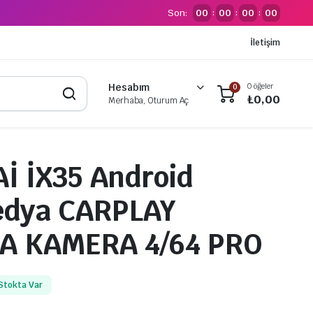
Son:
00
00
00
00
:
:
:
İletişim
0 öğeler
Hesabım
0
₺
0,00
Merhaba, Oturum Aç
 İX35 Android
edya CARPLAY
A KAMERA 4/64 PRO
Stokta Var