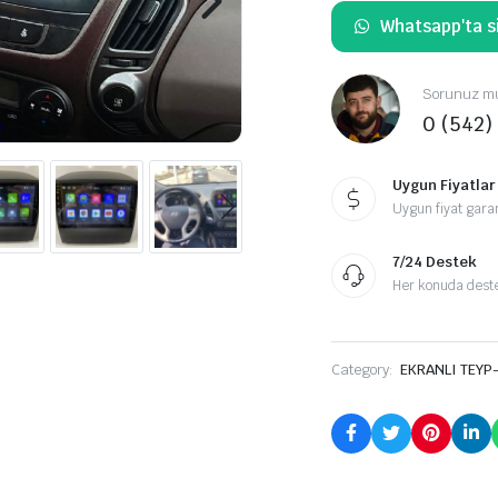
Whatsapp'ta si
Sorunuz mu
0 (542)
Uygun Fiyatlar
Uygun fiyat garan
7/24 Destek
Her konuda destek
Category:
EKRANLI TEYP