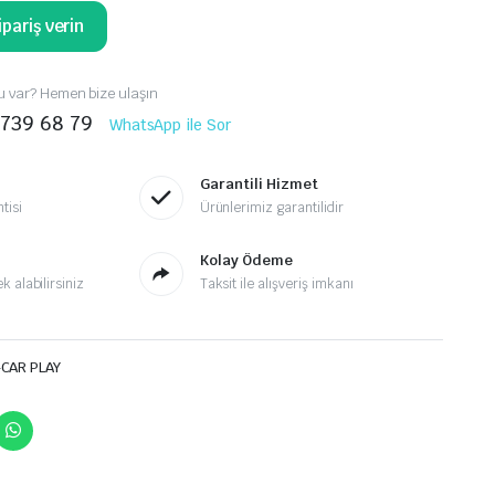
pariş verin
 var? Hemen bize ulaşın
 739 68 79
WhatsApp ile Sor
Garantili Hizmet
tisi
Ürünlerimiz garantilidir
Kolay Ödeme
 alabilirsiniz
Taksit ile alışveriş imkanı
-CAR PLAY