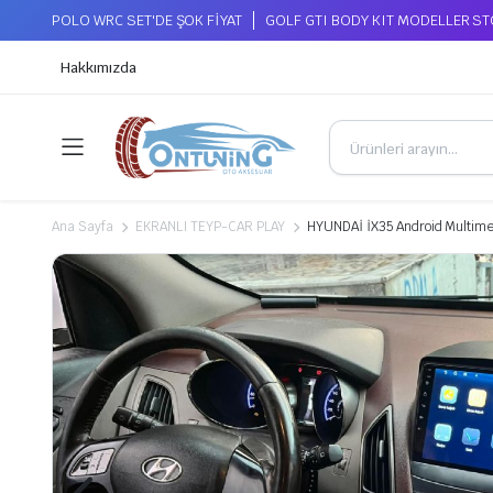
POLO WRC SET'DE ŞOK FİYAT
GOLF GTI BODY KIT MODELLER S
Hakkımızda
Ana Sayfa
EKRANLI TEYP-CAR PLAY
HYUNDAİ İX35 Android Multi