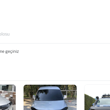
blosu
ime geçiniz