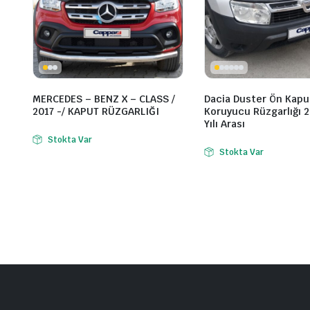
MERCEDES – BENZ X – CLASS /
Dacia Duster Ön Kapu
2017 -/ KAPUT RÜZGARLIĞI
Koruyucu Rüzgarlığı 
Yılı Arası
Stokta Var
Stokta Var