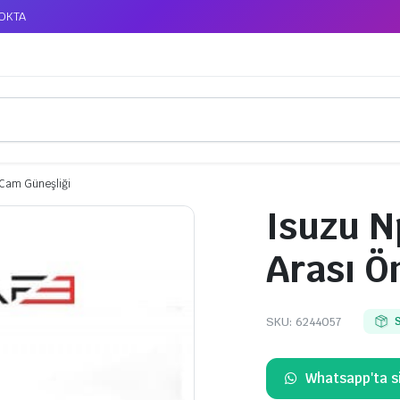
TOKTA
 Cam Güneşliği
Isuzu N
Arası Ö
SKU:
6244057
Whatsapp'ta si