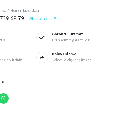
 var? Hemen bize ulaşın
 739 68 79
WhatsApp ile Sor
Garantili Hizmet
tisi
Ürünlerimiz garantilidir
Kolay Ödeme
 alabilirsiniz
Taksit ile alışveriş imkanı
ERİ