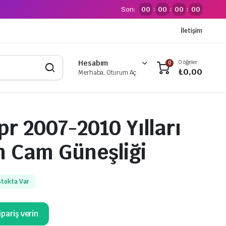
Son:
00
00
00
00
:
:
:
İletişim
0 öğeler
Hesabım
0
₺
0,00
Merhaba, Oturum Aç
pr 2007-2010 Yılları
n Cam Güneşliği
Stokta Var
pariş verin