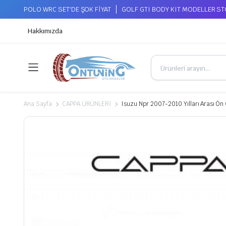
POLO WRC SET'DE ŞOK FİYAT
GOLF GTI BODY KIT MODELLER S
Hakkımızda
Ana Sayfa
CAPPA ÜRÜNLERİ
Isuzu Npr 2007-2010 Yılları Arası Ön