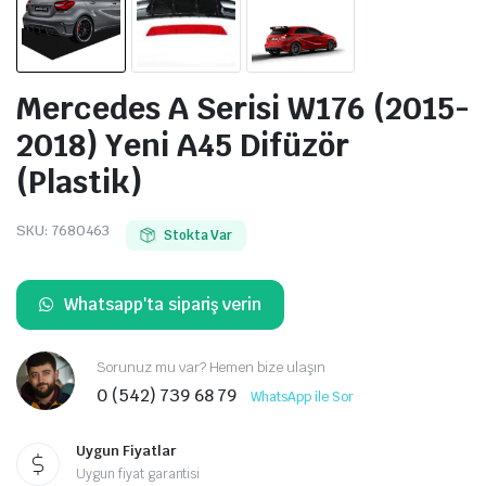
Mercedes A Serisi W176 (2015-
2018) Yeni A45 Difüzör
(Plastik)
SKU:
7680463
Stokta Var
Whatsapp'ta sipariş verin
Sorunuz mu var? Hemen bize ulaşın
0 (542) 739 68 79
WhatsApp ile Sor
Uygun Fiyatlar
Uygun fiyat garantisi