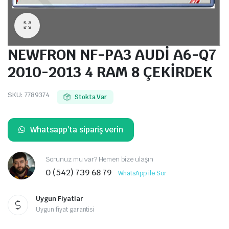
NEWFRON NF-PA3 AUDİ A6-Q7
2010-2013 4 RAM 8 ÇEKİRDEK
SKU:
7789374
Stokta Var
Whatsapp'ta sipariş verin
Sorunuz mu var? Hemen bize ulaşın
0 (542) 739 68 79
WhatsApp ile Sor
Uygun Fiyatlar
Uygun fiyat garantisi