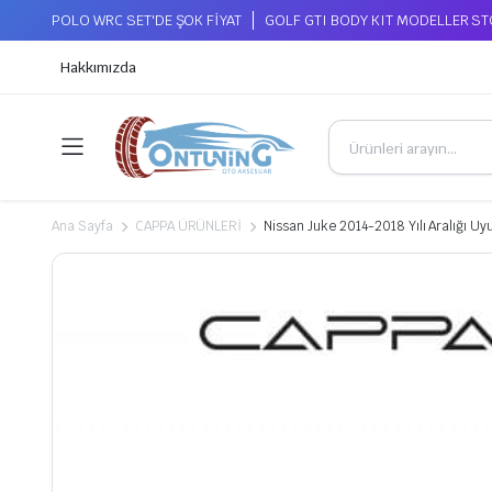
POLO WRC SET'DE ŞOK FİYAT
GOLF GTI BODY KIT MODELLER S
Hakkımızda
Ana Sayfa
CAPPA ÜRÜNLERİ
Nissan Juke 2014-2018 Yılı Aralığı U