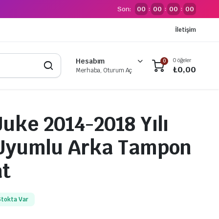
Son:
00
00
00
00
:
:
:
İletişim
0 öğeler
Hesabım
0
₺
0,00
Merhaba, Oturum Aç
Juke 2014-2018 Yılı
 Uyumlu Arka Tampon
at
Stokta Var