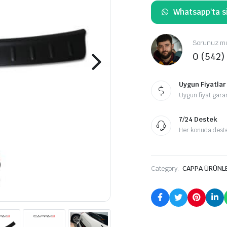
Whatsapp'ta si
Sorunuz mu
0 (542)
Uygun Fiyatlar
Uygun fiyat garan
7/24 Destek
Her konuda destek
Category:
CAPPA ÜRÜNL