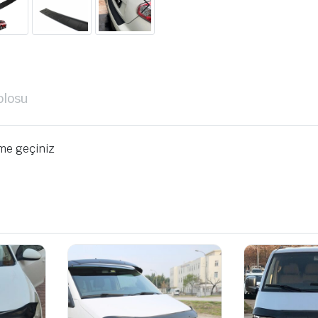
blosu
ime geçiniz