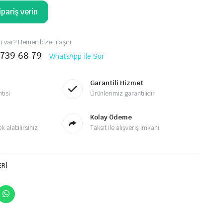
pariş verin
 var? Hemen bize ulaşın
 739 68 79
WhatsApp ile Sor
Garantili Hizmet
tisi
Ürünlerimiz garantilidir
Kolay Ödeme
 alabilirsiniz
Taksit ile alışveriş imkanı
ERİ