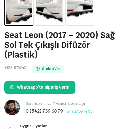
Seat Leon (2017 – 2020) Sağ
Sol Tek Çıkışlı Difüzör
(Plastik)
SKU:
8752475
Stokta Var
Whatsapp'ta sipariş verin
Sorunuz mu var? Hemen bize ulaşın
0 (542) 739 68 79
WhatsApp ile Sor
Uygun Fiyatlar