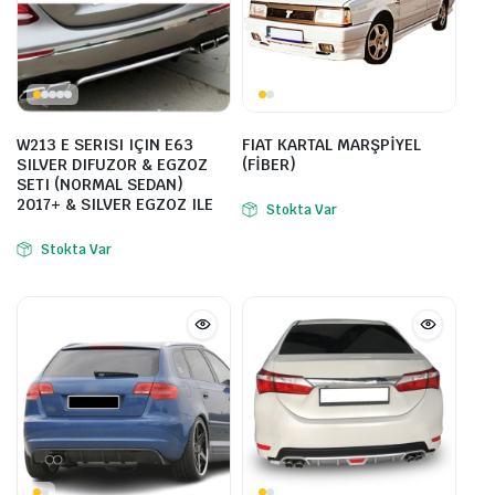
W213 E SERISI IÇIN E63
FIAT KARTAL MARŞPİYEL
SILVER DIFUZOR & EGZOZ
(FİBER)
SETI (NORMAL SEDAN)
2017+ & SILVER EGZOZ ILE
Stokta Var
Stokta Var