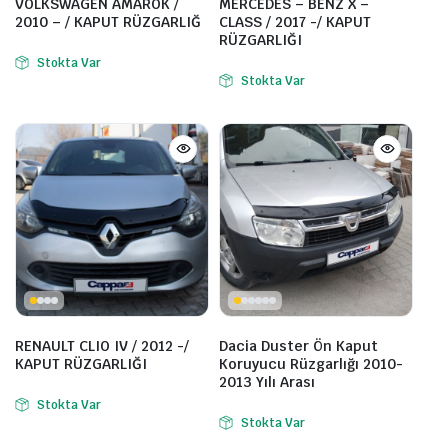
VOLKSWAGEN AMAROK /
MERCEDES – BENZ X –
2010 – / KAPUT RÜZGARLIĞ
CLASS / 2017 -/ KAPUT
RÜZGARLIĞI
Stokta Var
Stokta Var
RENAULT CLIO IV / 2012 -/
Dacia Duster Ön Kaput
KAPUT RÜZGARLIĞI
Koruyucu Rüzgarlığı 2010-
2013 Yılı Arası
Stokta Var
Stokta Var