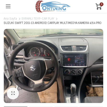
0
Ana Sayfa
EKRANLI TEYP-CAR PLAY
SUZUKİ SWİFT 2011-13 ANDROİD CARPLAY MULTİMEDYA KAMERA 4/64 PRO