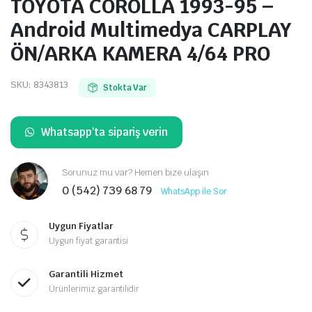
TOYOTA COROLLA 1993-95 –
Android Multimedya CARPLAY
ÖN/ARKA KAMERA 4/64 PRO
SKU:
8343813
Stokta Var
Whatsapp'ta sipariş verin
Sorunuz mu var? Hemen bize ulaşın
0 (542) 739 68 79
WhatsApp ile Sor
Uygun Fiyatlar
Uygun fiyat garantisi
Garantili Hizmet
Ürünlerimiz garantilidir