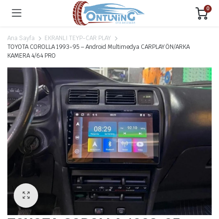
0
Ana Sayfa
EKRANLI TEYP-CAR PLAY
TOYOTA COROLLA 1993-95 – Android Multimedya CARPLAY ÖN/ARKA
KAMERA 4/64 PRO