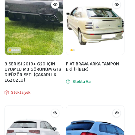
3 SERISI 2019+ G20 IÇIN
FIAT BRAVA ARKA TAMPON
UYUMLU M3 GÖRÜNÜM GTS
EKİ (FİBER)
DIFÜZÖR SETI (ÇAKARLI &
EGZOZLU)
Stokta Var
Stokta yok