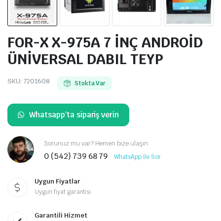
FOR-X X-975A 7 İNÇ ANDROİD
ÜNİVERSAL DABIL TEYP
SKU:
7201608
Stokta Var
Whatsapp'ta sipariş verin
Sorunuz mu var? Hemen bize ulaşın
0 (542) 739 68 79
WhatsApp ile Sor
Uygun Fiyatlar
Uygun fiyat garantisi
Garantili Hizmet