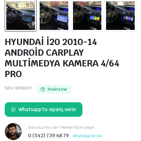
HYUNDAİ İ20 2010-14
ANDROİD CARPLAY
MULTİMEDYA KAMERA 4/64
PRO
SKU:
6658207
Stokta Var
Whatsapp'ta sipariş verin
Sorunuz mu var? Hemen bize ulaşın
0 (542) 739 68 79
WhatsApp ile Sor