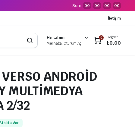
Son:
00
00
00
00
:
:
:
İletişim
0 öğeler
Hesabım
0
₺
0,00
Merhaba, Oturum Aç
 VERSO ANDROİD
Y MULTİMEDYA
 2/32
Stokta Var