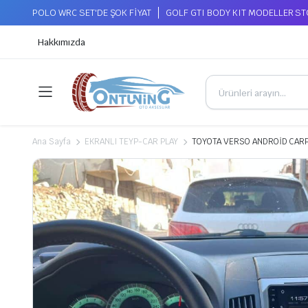
POLO WRC SET'DE ŞOK FİYAT
GOLF GTI BODY KIT MODELLER S
Hakkımızda
Ana Sayfa
EKRANLI TEYP-CAR PLAY
TOYOTA VERSO ANDROİD CARP