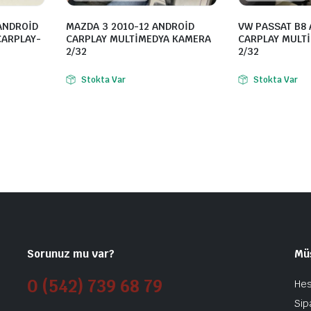
ANDROİD
MAZDA 3 2010-12 ANDROİD
VW PASSAT B8
CARPLAY-
CARPLAY MULTİMEDYA KAMERA
CARPLAY MULT
2/32
2/32
Stokta Var
Stokta Var
Sorunuz mu var?
Mü
0 (542) 739 68 79
He
Sip