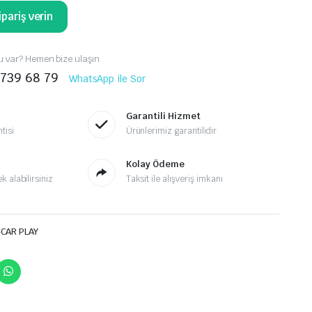
pariş verin
 var? Hemen bize ulaşın
 739 68 79
WhatsApp ile Sor
Garantili Hizmet
tisi
Ürünlerimiz garantilidir
Kolay Ödeme
 alabilirsiniz
Taksit ile alışveriş imkanı
-CAR PLAY