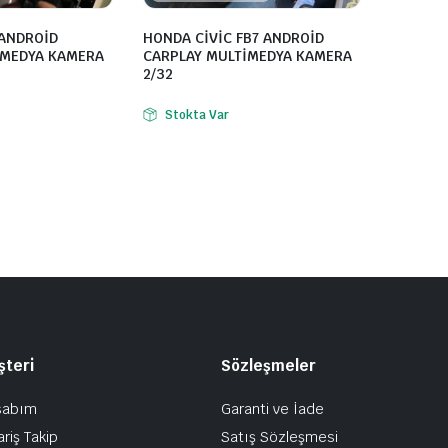
 ANDROİD
HONDA CİVİC FB7 ANDROİD
İMEDYA KAMERA
CARPLAY MULTİMEDYA KAMERA
2/32
Stokta Var
şteri
Sözleşmeler
sabım
Garanti ve İade
ariş Takip
Satış Sözleşmesi